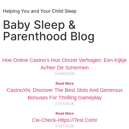
Helping You and Your Child Sleep
Baby Sleep &
Parenthood Blog
Hoe Online Casino’s Hun Omzet Verhogen: Een Kijkje
Achter De Schermen
04/08/2026
Read More
CasinoXN: Discover The Best Slots And Generous
Bonuses For Thrilling Gameplay
27/07/2026
Read More
Cw-Check-Https://test.com/
21/07/2026