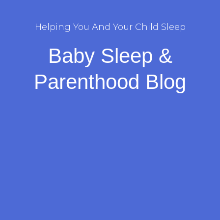
Helping You And Your Child Sleep
Baby Sleep &
Parenthood Blog