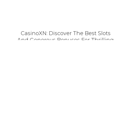
CasinoXN: Discover The Best Slots
And Generous Bonuses For Thrilling
Gameplay
27/07/2026
Read More
Cw-Check-Https://test.com/
21/07/2026