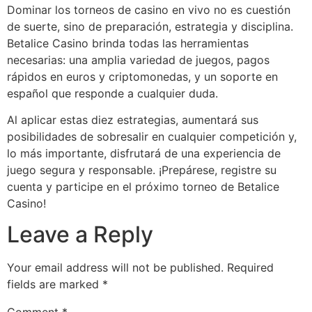
Dominar los torneos de casino en vivo no es cuestión
de suerte, sino de preparación, estrategia y disciplina.
Betalice Casino brinda todas las herramientas
necesarias: una amplia variedad de juegos, pagos
rápidos en euros y criptomonedas, y un soporte en
español que responde a cualquier duda.
Al aplicar estas diez estrategias, aumentará sus
posibilidades de sobresalir en cualquier competición y,
lo más importante, disfrutará de una experiencia de
juego segura y responsable. ¡Prepárese, registre su
cuenta y participe en el próximo torneo de Betalice
Casino!
Leave a Reply
Your email address will not be published.
Required
fields are marked
*