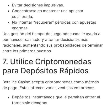
Evitar decisiones impulsivas.
Concentrarse en mantener una apuesta
equilibrada.
No intentar “recuperar” pérdidas con apuestas
enormes.
Una gestión del tiempo de juego adecuada le ayuda a
permanecer calmado y a tomar decisiones más
racionales, aumentando sus probabilidades de terminar
entre los primeros puestos.
7. Utilice Criptomonedas
para Depósitos Rápidos
Betalice Casino acepta criptomonedas como método
de pago. Estas ofrecen varias ventajas en torneos:
Depósitos instantáneos que le permiten entrar al
torneo sin demoras.