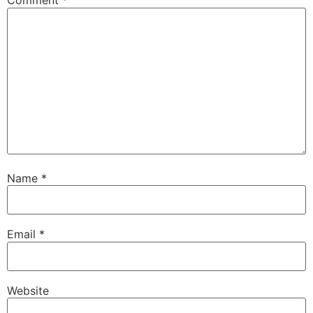
Comment
*
Name
*
Email
*
Website