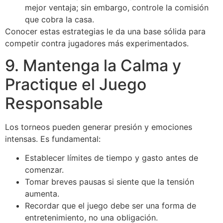
mejor ventaja; sin embargo, controle la comisión
que cobra la casa.
Conocer estas estrategias le da una base sólida para
competir contra jugadores más experimentados.
9. Mantenga la Calma y
Practique el Juego
Responsable
Los torneos pueden generar presión y emociones
intensas. Es fundamental:
Establecer límites de tiempo y gasto antes de
comenzar.
Tomar breves pausas si siente que la tensión
aumenta.
Recordar que el juego debe ser una forma de
entretenimiento, no una obligación.