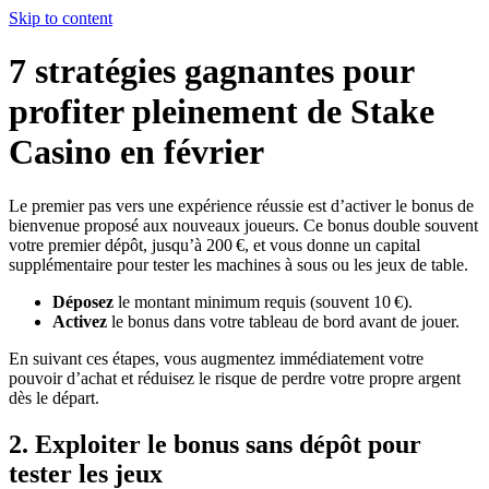
Skip to content
7 stratégies gagnantes pour
profiter pleinement de Stake
Casino en février
Le premier pas vers une expérience réussie est d’activer le bonus de
bienvenue proposé aux nouveaux joueurs. Ce bonus double souvent
votre premier dépôt, jusqu’à 200 €, et vous donne un capital
supplémentaire pour tester les machines à sous ou les jeux de table.
Déposez
le montant minimum requis (souvent 10 €).
Activez
le bonus dans votre tableau de bord avant de jouer.
En suivant ces étapes, vous augmentez immédiatement votre
pouvoir d’achat et réduisez le risque de perdre votre propre argent
dès le départ.
2. Exploiter le bonus sans dépôt pour
tester les jeux