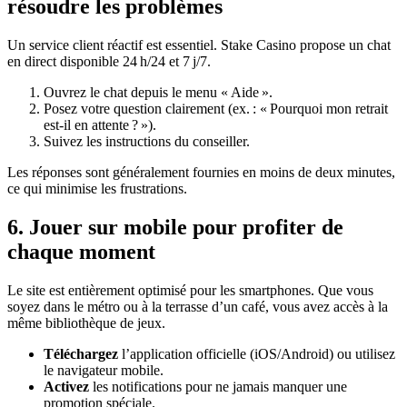
résoudre les problèmes
Un service client réactif est essentiel. Stake Casino propose un chat
en direct disponible 24 h/24 et 7 j/7.
Ouvrez le chat depuis le menu « Aide ».
Posez votre question clairement (ex. : « Pourquoi mon retrait
est‑il en attente ? »).
Suivez les instructions du conseiller.
Les réponses sont généralement fournies en moins de deux minutes,
ce qui minimise les frustrations.
6. Jouer sur mobile pour profiter de
chaque moment
Le site est entièrement optimisé pour les smartphones. Que vous
soyez dans le métro ou à la terrasse d’un café, vous avez accès à la
même bibliothèque de jeux.
Téléchargez
l’application officielle (iOS/Android) ou utilisez
le navigateur mobile.
Activez
les notifications pour ne jamais manquer une
promotion spéciale.