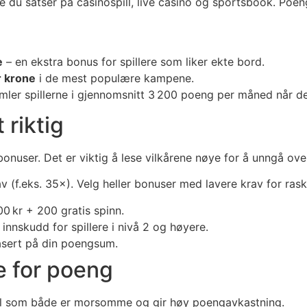
e du satser på casinospill, live casino og sportsbook. Poen
e
– en ekstra bonus for spillere som liker ekte bord.
r krone
i de mest populære kampene.
mler spillerne i gjennomsnitt 3 200 poeng per måned når de
 riktig
onuser. Det er viktig å lese vilkårene nøye for å unngå ove
f.eks. 35×). Velg heller bonuser med lavere krav for rask
00 kr + 200 gratis spinn.
 innskudd for spillere i nivå 2 og høyere.
basert på din poengsum.
ne for poeng
pill som både er morsomme og gir høy poengavkastning.