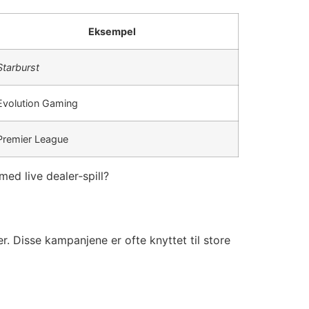
Eksempel
Starburst
Evolution Gaming
Premier League
ed live dealer‑spill?
. Disse kampanjene er ofte knyttet til store