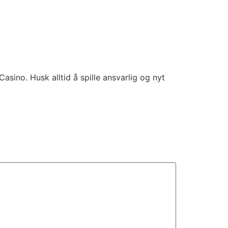
sino. Husk alltid å spille ansvarlig og nyt