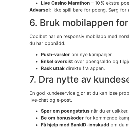
Live Casino Marathon
– 10 % ekstra poe
Advarsel:
Ikke spill bare for poeng. Sørg for 
6. Bruk mobilappen for
Coolbet har en responsiv mobilapp med norsk 
du har oppnådd.
Push‑varsler
om nye kampanjer.
Enkel oversikt
over poengsaldo og tilgj
Rask uttak
direkte fra appen.
7. Dra nytte av kundes
En god kundeservice gjør at du kan løse prob
live‑chat og e‑post.
Spør om poengstatus
når du er usikker.
Be om bonuskoder
for kommende kamp
Få hjelp med BankID‑innskudd
om du mø