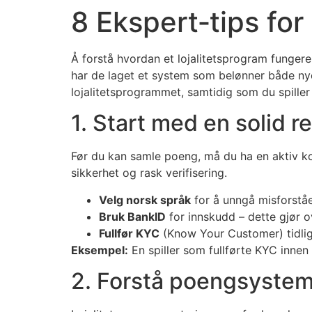
8 Ekspert‑tips fo
Å forstå hvordan et lojalitetsprogram funger
har de laget et system som belønner både nye 
lojalitetsprogrammet, samtidig som du spiller 
1. Start med en solid r
Før du kan samle poeng, må du ha en aktiv ko
sikkerhet og rask verifisering.
Velg norsk språk
for å unngå misforståe
Bruk BankID
for innskudd – dette gjør 
Fullfør KYC
(Know Your Customer) tidlig, 
Eksempel:
En spiller som fullførte KYC innen
2. Forstå poengsyste