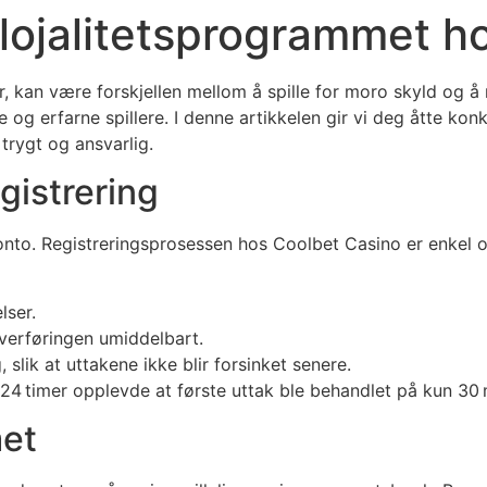
r lojalitetsprogrammet 
er, kan være forskjellen mellom å spille for moro skyld og
og erfarne spillere. I denne artikkelen gir vi deg åtte konk
trygt og ansvarlig.
egistrering
nto. Registreringsprosessen hos Coolbet Casino er enkel o
lser.
overføringen umiddelbart.
slik at uttakene ikke blir forsinket senere.
 24 timer opplevde at første uttak ble behandlet på kun 30 
met