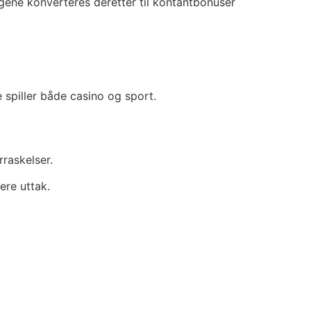
gene konverteres deretter til kontantbonuser
 spiller både casino og sport.
rraskelser.
ere uttak.