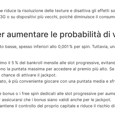
 riduce la risoluzione delle texture e disattiva gli effetti s
G o su dispositivi più vecchi, poiché diminuisce il consu
er aumentare le probabilità di
 basse, spesso inferiori allo 0,001 % per spin. Tuttavia, u
o il 5 % del bankroll mensile alle slot progressive, evitand
no la puntata massima per accedere al premio più alto. Se 
chance di attivare il jackpot.
tato, è più conveniente giocare con una puntata media e sfru
 bonus o i free spin dedicati alle slot progressive per aum
r assicurarsi che i bonus siano validi anche per le jackpot.
tiene il controllo del proprio capitale e riduce il rischio d