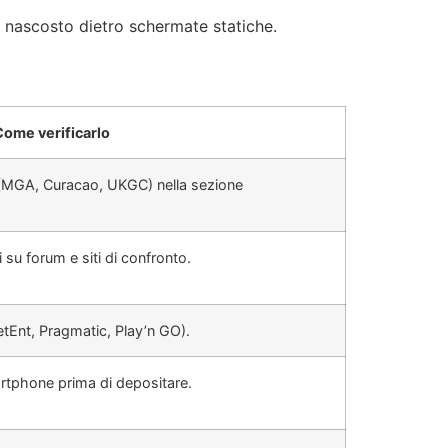
è nascosto dietro schermate statiche.
Come verificarlo
za (MGA, Curacao, UKGC) nella sezione
 su forum e siti di confronto.
etEnt, Pragmatic, Play’n GO).
rtphone prima di depositare.