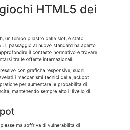
 giochi HTML5 dei
h, un tempo pilastro delle slot, è stato
ivi. Il passaggio al nuovo standard ha aperto
r approfondire il contesto normativo e trovare
ntarsi tra le offerte internazionali.
ressivo con grafiche responsive, suoni
velati i meccanismi tecnici delle jackpot
e pratiche per aumentare le probabilità di
cita, mantenendo sempre alto il livello di
kpot
lesse ma soffriva di vulnerabilità di