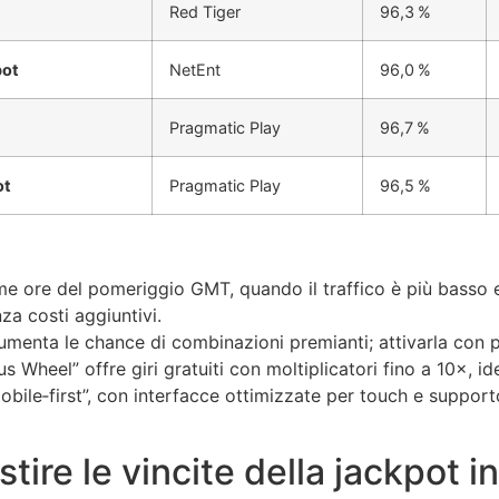
Red Tiger
96,3 %
pot
NetEnt
96,0 %
Pragmatic Play
96,7 %
ot
Pragmatic Play
96,5 %
e ore del pomeriggio GMT, quando il traffico è più basso e 
za costi aggiuntivi.
aumenta le chance di combinazioni premianti; attivarla con 
 Wheel” offre giri gratuiti con moltiplicatori fino a 10×, id
obile‑first”, con interfacce ottimizzate per touch e support
tire le vincite della jackpot 