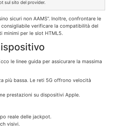
t sul sito del provider.
no sicuri non AAMS”. Inoltre, confrontare le
 consigliabile verificare la compatibilità del
ti minimi per le slot HTML5.
ispositivo
Ecco le linee guida per assicurare la massima
za più bassa. Le reti 5G offrono velocità
e prestazioni su dispositivi Apple.
po reale delle jackpot.
h visivi.