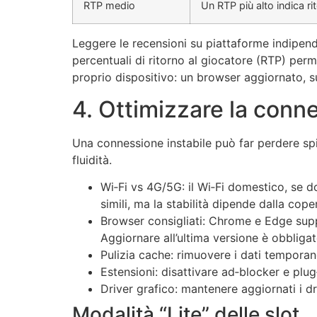
RTP medio
Un RTP più alto indica rit
Leggere le recensioni su piattaforme indipend
percentuali di ritorno al giocatore (RTP) permet
proprio dispositivo: un browser aggiornato, s
4. Ottimizzare la conne
Una connessione instabile può far perdere spin
fluidità.
Wi‑Fi vs 4G/5G: il Wi‑Fi domestico, se d
simili, ma la stabilità dipende dalla cope
Browser consigliati: Chrome e Edge supp
Aggiornare all’ultima versione è obbligat
Pulizia cache: rimuovere i dati temporane
Estensioni: disattivare ad‑blocker e plug
Driver grafico: mantenere aggiornati i dr
Modalità “Lite” delle slot