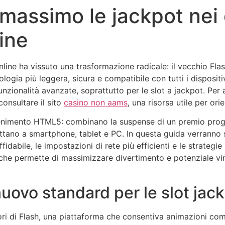
 massimo le jackpot nei
line
line ha vissuto una trasformazione radicale: il vecchio Flas
ogia più leggera, sicura e compatibile con tutti i disposit
funzionalità avanzate, soprattutto per le slot a jackpot. Pe
onsultare il sito
casino non aams
, una risorsa utile per orie
ttenimento HTML5: combinano la suspense di un premio prog
ttano a smartphone, tablet e PC. In questa guida verranno s
ffidabile, le impostazioni di rete più efficienti e le strategi
 che permette di massimizzare divertimento e potenziale vin
nuovo standard per le slot jac
ori di Flash, una piattaforma che consentiva animazioni comp