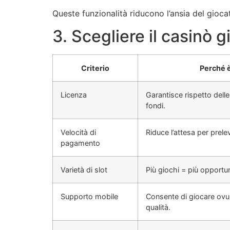
Queste funzionalità riducono l’ansia del gioc
3. Scegliere il casinò 
Criterio
Perché 
Licenza
Garantisce rispetto dell
fondi.
Velocità di
Riduce l’attesa per prele
pagamento
Varietà di slot
Più giochi = più opportu
Supporto mobile
Consente di giocare ovu
qualità.