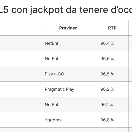
ML5 con jackpot da tenere d’oc
Provider
RTP
NetEnt
96,4 %
NetEnt
96,6 %
Play’n GO
96,5 %
Pragmatic Play
96,2 %
NetEnt
96,1 %
Yggdrasil
96,8 %