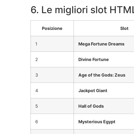
6. Le migliori slot HT
Posizione
Slot
1
Mega Fortune Dreams
2
Divine Fortune
3
Age of the Gods: Zeus
4
Jackpot Giant
5
Hall of Gods
6
Mysterious Egypt