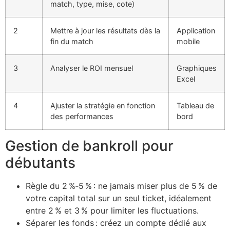
match, type, mise, cote)
2
Mettre à jour les résultats dès la
Application
fin du match
mobile
3
Analyser le ROI mensuel
Graphiques
Excel
4
Ajuster la stratégie en fonction
Tableau de
des performances
bord
Gestion de bankroll pour
débutants
Règle du 2 %‑5 % : ne jamais miser plus de 5 % de
votre capital total sur un seul ticket, idéalement
entre 2 % et 3 % pour limiter les fluctuations.
Séparer les fonds : créez un compte dédié aux