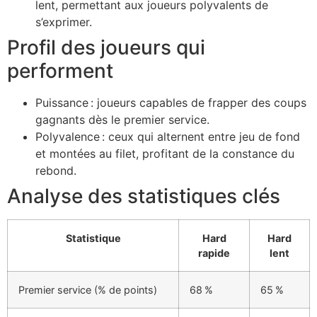
lent, permettant aux joueurs polyvalents de
s’exprimer.
Profil des joueurs qui
performent
Puissance : joueurs capables de frapper des coups
gagnants dès le premier service.
Polyvalence : ceux qui alternent entre jeu de fond
et montées au filet, profitant de la constance du
rebond.
Analyse des statistiques clés
Statistique
Hard
Hard
rapide
lent
Premier service (% de points)
68 %
65 %