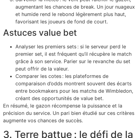
augmentant les chances de break. Un jour nuageux
et humide rend le rebond légèrement plus haut,
favorisant les joueurs de fond de court.
Astuces value bet
Analyser les premiers sets : si le serveur perd le
premier set, il est fréquent qu’il récupère le match
grâce à son service. Parier sur le revanche du set
peut offrir de la valeur.
Comparer les cotes : les plateformes de
comparaison d’odds montrent souvent des écarts
entre bookmakers pour les matchs de Wimbledon,
créant des opportunités de value bet.
En résumé, le gazon récompense la puissance et la
précision du service. Un pari bien étudié sur ces critères
augmente vos chances de succès.
3. Terre battue : le défi de la