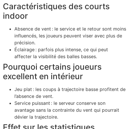
Caractéristiques des courts
indoor
Absence de vent : le service et le retour sont moins
influencés, les joueurs peuvent viser avec plus de
précision.
Éclairage : parfois plus intense, ce qui peut
affecter la visibilité des balles basses.
Pourquoi certains joueurs
excellent en intérieur
Jeu plat : les coups à trajectoire basse profitent de
l’absence de vent.
Service puissant : le serveur conserve son
avantage sans la contrainte du vent qui pourrait
dévier la trajectoire.
Effet sur les statistiques