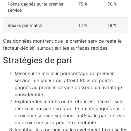
Points gagnés sur le premier
75 %
70 %
service
Breaks par match
12 %
18 %
Ces données montrent que le premier service reste le
facteur décisif, surtout sur les surfaces rapides.
Stratégies de pari
Miser sur le meilleur pourcentage de premier
service : un joueur qui atteint 80 % de points
gagnés au premier service possède un avantage
considérable.
Exploiter les matchs où le retour est décisif : si le
receveur possède un taux de points gagnés sur le
deuxième service supérieur à 45 %, le pari « break
du deuxième set » peut être rentable.
Identifier les tournois où le revêtement favorise les