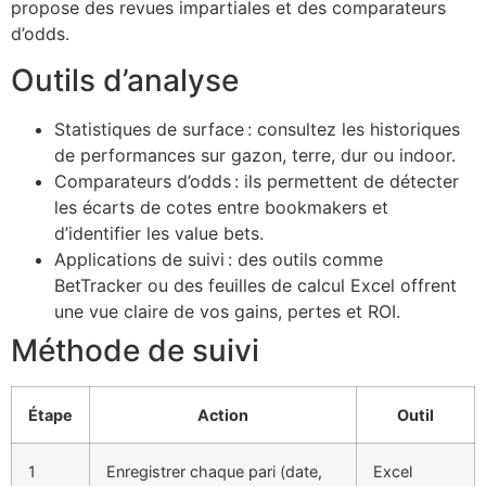
propose des revues impartiales et des comparateurs
d’odds.
Outils d’analyse
Statistiques de surface : consultez les historiques
de performances sur gazon, terre, dur ou indoor.
Comparateurs d’odds : ils permettent de détecter
les écarts de cotes entre bookmakers et
d’identifier les value bets.
Applications de suivi : des outils comme
BetTracker ou des feuilles de calcul Excel offrent
une vue claire de vos gains, pertes et ROI.
Méthode de suivi
Étape
Action
Outil
1
Enregistrer chaque pari (date,
Excel