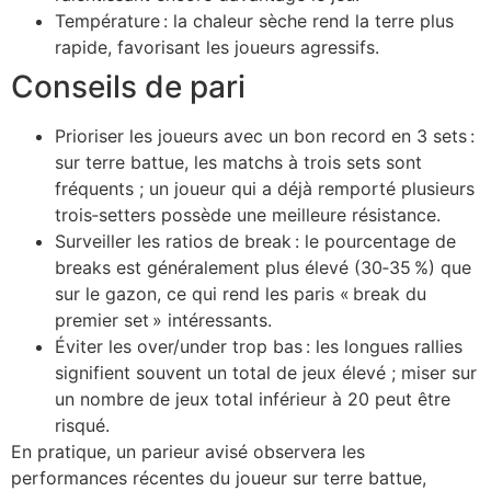
Température : la chaleur sèche rend la terre plus
rapide, favorisant les joueurs agressifs.
Conseils de pari
Prioriser les joueurs avec un bon record en 3 sets :
sur terre battue, les matchs à trois sets sont
fréquents ; un joueur qui a déjà remporté plusieurs
trois‑setters possède une meilleure résistance.
Surveiller les ratios de break : le pourcentage de
breaks est généralement plus élevé (30‑35 %) que
sur le gazon, ce qui rend les paris « break du
premier set » intéressants.
Éviter les over/under trop bas : les longues rallies
signifient souvent un total de jeux élevé ; miser sur
un nombre de jeux total inférieur à 20 peut être
risqué.
En pratique, un parieur avisé observera les
performances récentes du joueur sur terre battue,