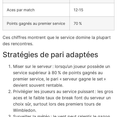
Aces par match
12‑15
Points gagnés au premier service
70 %
Ces chiffres montrent que le service domine la plupart
des rencontres.
Stratégies de pari adaptées
Miser sur le serveur : lorsqu’un joueur possède un
service supérieur à 80 % de points gagnés au
premier service, le pari « serveur gagne le set »
devient souvent rentable.
Privilégier les joueurs au service puissant : les gros
aces et le faible taux de break font du serveur un
choix sûr, surtout lors des premiers tours de
Wimbledon.
Surveiller la météo : le vent peut ralentir le gazon,