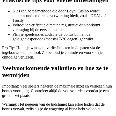
Praktische tips voor snelle uitbetalingen
Kies een betaalmethode die door Loyal Casino wordt
ondersteund en directe verwerking biedt, zoals iDEAL of
Trustly.
Voltooi je verificatie direct na registratie; dit voorkomt
vertraging bij de eerste opname.
Plan je speelsessies zodat je de bonus binnen de
geldigheidsperiode (meestal 7‑30 dagen) gebruikt.
Pro Tip: Houd je winst‑ en verlieslimieten in de gaten via de
ingebouwde limiet‑tool. Zo behoud je controle en voorkom je
onnodige verliezen.
Veelvoorkomende valkuilen en hoe ze te
vermijden
Important: Veel spelers negeren de maximale inzet en verliezen hun
bonus voortijdig. Controleer altijd de voorwaarden voordat je een
grote inzet plaatst.
Warning: Het negeren van de tijdslimiet kan ertoe leiden dat de
bonus vervalt, zelfs als je de wagering al bijna hebt voltooid.