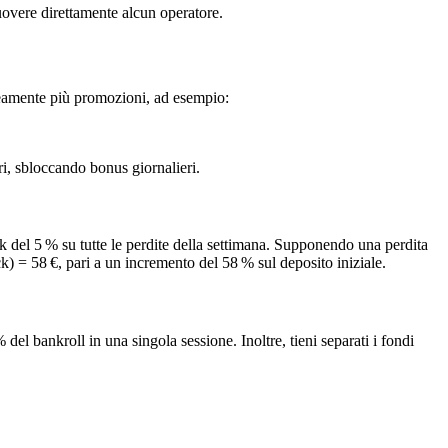
muovere direttamente alcun operatore.
aneamente più promozioni, ad esempio:
i, sbloccando bonus giornalieri.
k del 5 % su tutte le perdite della settimana. Supponendo una perdita
ack) = 58 €, pari a un incremento del 58 % sul deposito iniziale.
l bankroll in una singola sessione. Inoltre, tieni separati i fondi