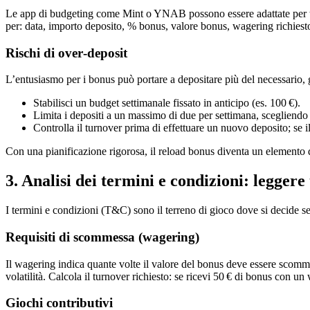
Le app di budgeting come Mint o YNAB possono essere adattate per ten
per: data, importo deposito, % bonus, valore bonus, wagering richiesto
Rischi di over‑deposit
L’entusiasmo per i bonus può portare a depositare più del necessario, 
Stabilisci un budget settimanale fissato in anticipo (es. 100 €).
Limita i depositi a un massimo di due per settimana, scegliendo i
Controlla il turnover prima di effettuare un nuovo deposito; se i
Con una pianificazione rigorosa, il reload bonus diventa un elemento di
3. Analisi dei termini e condizioni: leggere
I termini e condizioni (T&C) sono il terreno di gioco dove si decide s
Requisiti di scommessa (wagering)
Il wagering indica quante volte il valore del bonus deve essere scommes
volatilità. Calcola il turnover richiesto: se ricevi 50 € di bonus con 
Giochi contributivi