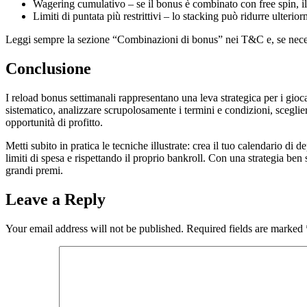
Wagering cumulativo – se il bonus è combinato con free spin, il
Limiti di puntata più restrittivi – lo stacking può ridurre ulterio
Leggi sempre la sezione “Combinazioni di bonus” nei T&C e, se necessar
Conclusione
I reload bonus settimanali rappresentano una leva strategica per i gioc
sistematico, analizzare scrupolosamente i termini e condizioni, scegl
opportunità di profitto.
Metti subito in pratica le tecniche illustrate: crea il tuo calendario di
limiti di spesa e rispettando il proprio bankroll. Con una strategia ben
grandi premi.
Leave a Reply
Your email address will not be published.
Required fields are marked