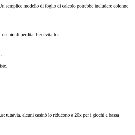
Un semplice modello di foglio di calcolo potrebbe includere colonne
ischio di perdita. Per evitarlo:
e.
ste.
s; tuttavia, alcuni casinò lo riducono a 20x per i giochi a bassa