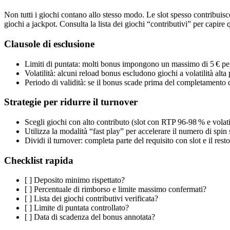
Non tutti i giochi contano allo stesso modo. Le slot spesso contribuis
giochi a jackpot. Consulta la lista dei giochi “contributivi” per capire q
Clausole di esclusione
Limiti di puntata: molti bonus impongono un massimo di 5 € pe
Volatilità: alcuni reload bonus escludono giochi a volatilità alt
Periodo di validità: se il bonus scade prima del completamento 
Strategie per ridurre il turnover
Scegli giochi con alto contributo (slot con RTP 96‑98 % e volati
Utilizza la modalità “fast play” per accelerare il numero di spin
Dividi il turnover: completa parte del requisito con slot e il resto
Checklist rapida
[ ] Deposito minimo rispettato?
[ ] Percentuale di rimborso e limite massimo confermati?
[ ] Lista dei giochi contributivi verificata?
[ ] Limite di puntata controllato?
[ ] Data di scadenza del bonus annotata?