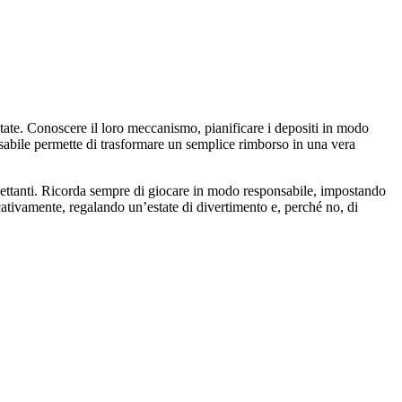
estate. Conoscere il loro meccanismo, pianificare i depositi in modo
sabile permette di trasformare un semplice rimborso in una vera
ù allettanti. Ricorda sempre di giocare in modo responsabile, impostando
ficativamente, regalando un’estate di divertimento e, perché no, di