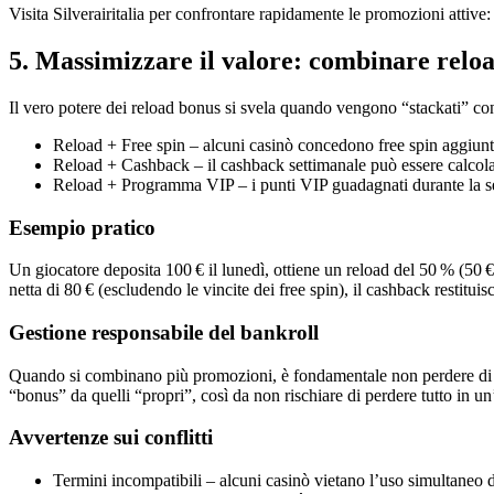
Visita Silverairitalia per confrontare rapidamente le promozioni attive
5. Massimizzare il valore: combinare relo
Il vero potere dei reload bonus si svela quando vengono “stackati” con
Reload + Free spin – alcuni casinò concedono free spin aggiunti
Reload + Cashback – il cashback settimanale può essere calcolat
Reload + Programma VIP – i punti VIP guadagnati durante la sess
Esempio pratico
Un giocatore deposita 100 € il lunedì, ottiene un reload del 50 % (50 
netta di 80 € (escludendo le vincite dei free spin), il cashback restitui
Gestione responsabile del bankroll
Quando si combinano più promozioni, è fondamentale non perdere di vist
“bonus” da quelli “propri”, così da non rischiare di perdere tutto in un
Avvertenze sui conflitti
Termini incompatibili – alcuni casinò vietano l’uso simultaneo 