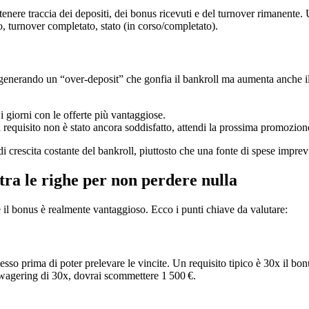
ere traccia dei depositi, dei bonus ricevuti e del turnover rimanente. 
, turnover completato, stato (in corso/completato).
generando un “over‑deposit” che gonfia il bankroll ma aumenta anche il r
 giorni con le offerte più vantaggiose.
l requisito non è stato ancora soddisfatto, attendi la prossima promozion
 crescita costante del bankroll, piuttosto che una fonte di spese imprevi
 tra le righe per non perdere nulla
e il bonus è realmente vantaggioso. Ecco i punti chiave da valutare:
so prima di poter prelevare le vincite. Un requisito tipico è 30x il bonu
un wagering di 30x, dovrai scommettere 1 500 €.