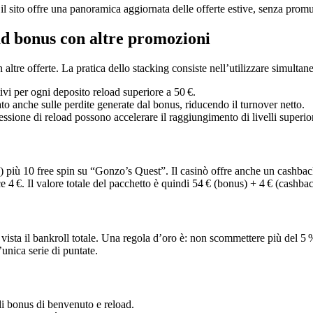
: il sito offre una panoramica aggiornata delle offerte estive, senza pro
ad bonus con altre promozioni
 altre offerte. La pratica dello stacking consiste nell’utilizzare simult
vi per ogni deposito reload superiore a 50 €.
o anche sulle perdite generate dal bonus, riducendo il turnover netto.
ione di reload possono accelerare il raggiungimento di livelli superior
€) più 10 free spin su “Gonzo’s Quest”. Il casinò offre anche un cashbac
sce 4 €. Il valore totale del pacchetto è quindi 54 € (bonus) + 4 € (cashb
a il bankroll totale. Una regola d’oro è: non scommettere più del 5 % de
’unica serie di puntate.
di bonus di benvenuto e reload.