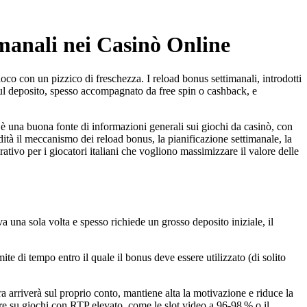
imanali nei Casinò Online
 gioco con un pizzico di freschezza. I reload bonus settimanali, introdotti
 sul deposito, spesso accompagnato da free spin o cashback, e
lia è una buona fonte di informazioni generali sui giochi da casinò, con
ità il meccanismo dei reload bonus, la pianificazione settimanale, la
rativo per i giocatori italiani che vogliono massimizzare il valore delle
 una sola volta e spesso richiede un grosso deposito iniziale, il
e di tempo entro il quale il bonus deve essere utilizzato (di solito
a arriverà sul proprio conto, mantiene alta la motivazione e riduce la
tere su giochi con RTP elevato, come le slot video a 96‑98 % o il