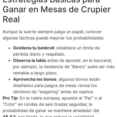
Ganar en Mesas de Crupier
Real
Aunque la suerte siempre juega un papel, conocer
algunas tácticas puede mejorar tus probabilidades:
Gestiona tu bankroll
: establece un límite de
pérdida diario y respétalo.
Observa la tabla
antes de apostar; en el baccarat,
por ejemplo, la tendencia de “Banco” suele ser más
rentable a largo plazo.
Aprovecha los bonos
: algunos bonos están
diseñados para juegos de mesa; revisa los
términos de “wagering” antes de usarlos.
Pro Tip:
En la ruleta europea, apuesta al “Par” o al
“Color” en rondas de seis tiradas seguidas; la
probabilidad de ganar se mantiene alrededor del
48,6 %
por tirada, lo que reduce la volatilidad.