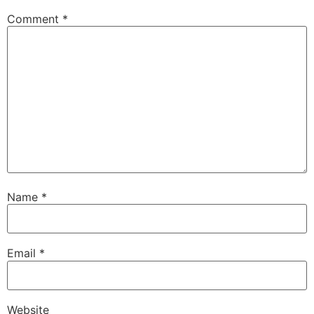
Comment
*
Name
*
Email
*
Website