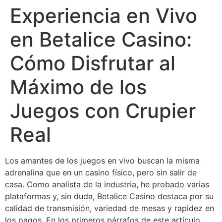
Experiencia en Vivo
en Betalice Casino:
Cómo Disfrutar al
Máximo de los
Juegos con Crupier
Real
Los amantes de los juegos en vivo buscan la misma
adrenalina que en un casino físico, pero sin salir de
casa. Como analista de la industria, he probado varias
plataformas y, sin duda, Betalice Casino destaca por su
calidad de transmisión, variedad de mesas y rapidez en
los pagos. En los primeros párrafos de este artículo,