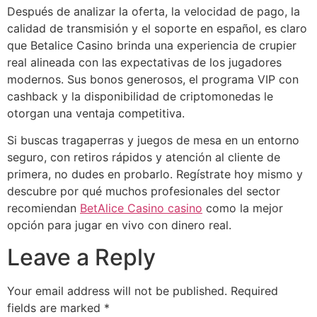
Después de analizar la oferta, la velocidad de pago, la
calidad de transmisión y el soporte en español, es claro
que Betalice Casino brinda una experiencia de crupier
real alineada con las expectativas de los jugadores
modernos. Sus bonos generosos, el programa VIP con
cashback y la disponibilidad de criptomonedas le
otorgan una ventaja competitiva.
Si buscas tragaperras y juegos de mesa en un entorno
seguro, con retiros rápidos y atención al cliente de
primera, no dudes en probarlo. Regístrate hoy mismo y
descubre por qué muchos profesionales del sector
recomiendan
BetAlice Casino casino
como la mejor
opción para jugar en vivo con dinero real.
Leave a Reply
Your email address will not be published.
Required
fields are marked
*