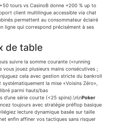
 +50 tours vs CasinoB donne +200 % up to
ort client multilingue accessible via chat
ombinés permettent au consommateur éclairé
n ligne qui correspond précisément à ses
x de table
puis suivre la somme courante («​running
ue vous jouez plusieurs mains consécutives ;
njuguez cela avec gestion stricte du bankroll
systématiquement la mise «​Voisins Zéro​»,
libré parmi hauts/bas
 d’une série courte (<25 spins).\n\n
Poker
ncez toujours avec stratégie préflop basique
ilégiez lecture dynamique basée sur taille
met enfin affiner vos tactiques sans risquer