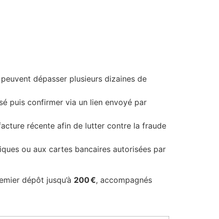
i peuvent dépasser plusieurs dizaines de
isé puis confirmer via un lien envoyé par
 facture récente afin de lutter contre la fraude
niques ou aux cartes bancaires autorisées par
remier dépôt jusqu’à
200 €
, accompagnés