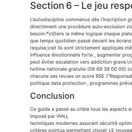
Section 6 – Le jeu res
L’autodiscipline commence dès l’inscription g
directement une procédure auto‑exclusion via
besoin.*\nDans la même logique chaque plate
que temps quotidien passé devant les écrans n
requise,\net ils sont strictement appliqués m
influence émotionnelle forte , augmenter pro
peut éviter escalation vers addiction grave.\
hotline nationale gratuite (09 69 39 00 00) 
chacune ses revues un score RSE (“Responsab
politique data protection , programmes préve
Conclusion
Ce guide a passé au crible tous les aspects ess
imposé par l’ANJ,
techniques modernes assurant sécurité optim
critères pointus permettant choisir LE nouvea