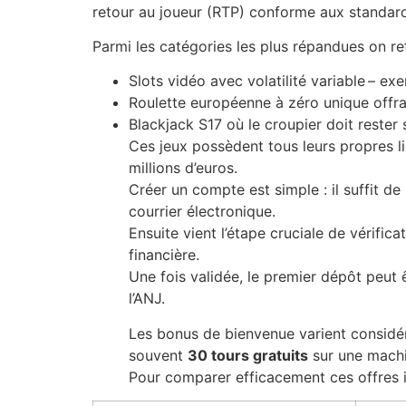
retour au joueur (RTP) conforme aux standard
Parmi les catégories les plus répandues on re
Slots vidéo avec volatilité variable – ex
Roulette européenne à zéro unique offra
Blackjack S17 où le croupier doit rester s
Ces jeux possèdent tous leurs propres li
millions d’euros.
Créer un compte est simple : il suffit de
courrier électronique.
Ensuite vient l’étape cruciale de vérifica
financière.
Une fois validée, le premier dépôt peut 
l’ANJ.
Les bonus de bienvenue varient considér
souvent
30 tours gratuits
sur une machi
Pour comparer efficacement ces offres il