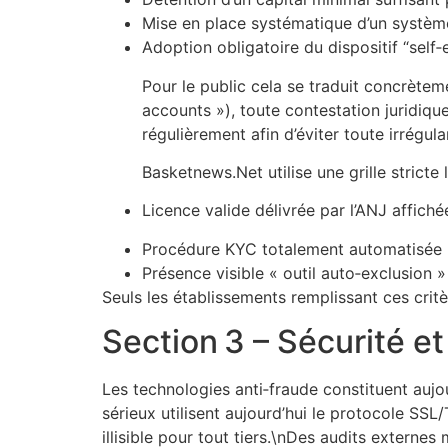
Mise en place systématique d’un système
Adoption obligatoire du dispositif “self
Pour le public cela se traduit concrète
accounts »), toute contestation juridiqu
régulièrement afin d’éviter toute irrégular
Basketnews.Net utilise une grille stricte 
Licence valide délivrée par l’ANJ affich
Procédure KYC totalement automatisée 
Présence visible « outil auto‑exclusion »
Seuls les établissements remplissant ces cr
Section 3 – Sécurité e
Les technologies anti‑fraude constituent aujo
sérieux utilisent aujourd’hui le protocole SS
illisible pour tout tiers.\nDes audits exter