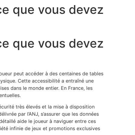
 ce que vous devez
 ce que vous devez
joueur peut accéder à des centaines de tables
sique. Cette accessibilité a entraîné une
ises dans le monde entier. En France, les
entuelles.
curité très élevés et la mise à disposition
 délivrée par l’ANJ, s’assurer que les données
taillé aide le joueur à naviguer entre ces
été infinie de jeux et promotions exclusives