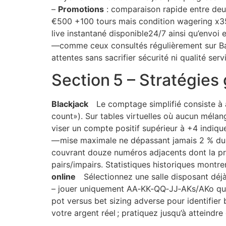
–
Promotions
: comparaison rapide entre de
€500 +100 tours mais condition wagering x35 
live instantané disponible24/7 ainsi qu’envo
—comme ceux consultés régulièrement sur Bas
attentes sans sacrifier sécurité ni qualité serv
Section 5 – Stratégies
Blackjack
Le comptage simplifié consiste à at
count​»). Sur tables virtuelles où aucun méla
viser un compte positif supérieur à +4 indiqu
— mise maximale ne dépassant jamais 2 % du c
couvrant douze numéros adjacents dont la pro
pairs/impairs. Statistiques historiques montr
online
Sélectionnez une salle disposant déjà
­– jouer uniquement AA‐KK‐QQ‐JJ‐AKs/AKo quan
pot versus bet sizing adverse pour identifier 
votre argent réel ; pratiquez jusqu’à atteindr