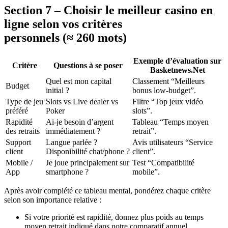
Section 7 – Choisir le meilleur casino en
ligne selon vos critères
personnels (≈ 260 mots)
Exemple d’évaluation sur
Critère
Questions à se poser
Basketnews.Net
Quel est mon capital
Classement “Meilleurs
Budget
initial ?
bonus low‑budget”.
Type de jeu
Slots vs Live dealer vs
Filtre “Top jeux vidéo
préféré
Poker
slots”.
Rapidité
Ai‑je besoin d’argent
Tableau “Temps moyen
des retraits
immédiatement ?
retrait”.
Support
Langue parlée ?
Avis utilisateurs “Service
client
Disponibilité chat/phone ?
client”.
Mobile /
Je joue principalement sur
Test “Compatibilité
App
smartphone ?
mobile”.
Après avoir complété ce tableau mental, pondérez chaque critère
selon son importance relative :
Si votre priorité est rapidité, donnez plus poids au temps
moyen retrait indiqué dans notre comparatif annuel.