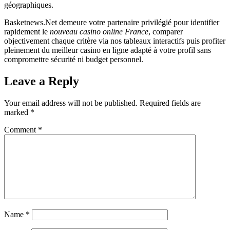
géographiques.
Basketnews.Net demeure votre partenaire privilégié pour identifier
rapidement le
nouveau casino online France
, comparer
objectivement chaque critère via nos tableaux interactifs puis profiter
pleinement du meilleur casino en ligne adapté à votre profil sans
compromettre sécurité ni budget personnel.
Leave a Reply
Your email address will not be published.
Required fields are
marked
*
Comment
*
Name
*