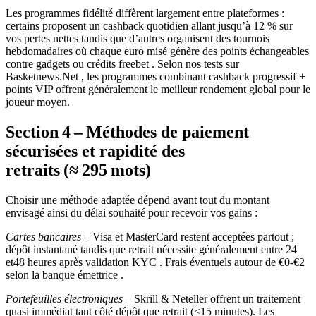
Les programmes fidélité diffèrent largement entre plateformes :
certains proposent un cashback quotidien allant jusqu’à 12 % sur
vos pertes nettes tandis que d’autres organisent des tournois
hebdomadaires où chaque euro misé génère des points échangeables
contre gadgets ou crédits freebet . Selon nos tests sur
Basketnews.Net , les programmes combinant cashback progressif +
points VIP offrent généralement le meilleur rendement global pour le
joueur moyen.
Section 4 – Méthodes de paiement
sécurisées et rapidité des
retraits (≈ 295 mots)
Choisir une méthode adaptée dépend avant tout du montant
envisagé ainsi du délai souhaité pour recevoir vos gains :
Cartes bancaires
– Visa et MasterCard restent acceptées partout ;
dépôt instantané tandis que retrait nécessite généralement entre 24
et48 heures après validation KYC . Frais éventuels autour de €0‑€2
selon la banque émettrice .
Portefeuilles électroniques
– Skrill & Neteller offrent un traitement
quasi immédiat tant côté dépôt que retrait (<15 minutes). Les