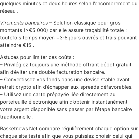
quelques minutes et deux heures selon l’encombrement du
réseau .
Virements bancaires
– Solution classique pour gros
montants (>€5 000) car elle assure traçabilité totale ;
toutefois temps moyen =3‑5 jours ouvrés et frais pouvant
atteindre €15 .
Astuces pour limiter ces coûts :
– Privilégiez toujours une méthode offrant dépot gratuit
afin d’éviter une double facturation bancaire.
– Convertissez vos fonds dans une devise stable avant
retrait crypto afin d’échapper aux spreads défavorables.
– Utilisez une carte prépayée liée directement au
portefeuille électronique afin d’obtenir instantanément
votre argent disponible sans passer par l’étape bancaire
traditionnelle .
Basketnews.Net compare régulièrement chaque option sur
chaque site testé afin que vous puissiez choisir celui qui