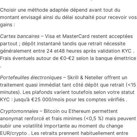
Choisir une méthode adaptée dépend avant tout du
montant envisagé ainsi du délai souhaité pour recevoir vos
gains :
Cartes bancaires
– Visa et MasterCard restent acceptées
partout ; dépôt instantané tandis que retrait nécessite
généralement entre 24 et48 heures après validation KYC .
Frais éventuels autour de €0‑€2 selon la banque émettrice
.
Portefeuilles électroniques
– Skrill & Neteller offrent un
traitement quasi immédiat tant côté dépôt que retrait (<15
minutes). Les plafonds varient toutefois selon votre statut
KYC : jusqu’à €25 000/mois pour les comptes vérifiés .
Cryptomonnaies
– Bitcoin ou Ethereum permettent
anonymat renforcé et frais minimes (<0,5 %) mais peuvent
subir une volatilité importante au moment du change
EUR/crypto . Les retraits prennent habituellement entre