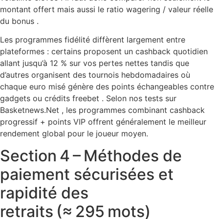
montant offert mais aussi le ratio wagering / valeur réelle
du bonus .
Les programmes fidélité diffèrent largement entre
plateformes : certains proposent un cashback quotidien
allant jusqu’à 12 % sur vos pertes nettes tandis que
d’autres organisent des tournois hebdomadaires où
chaque euro misé génère des points échangeables contre
gadgets ou crédits freebet . Selon nos tests sur
Basketnews.Net , les programmes combinant cashback
progressif + points VIP offrent généralement le meilleur
rendement global pour le joueur moyen.
Section 4 – Méthodes de
paiement sécurisées et
rapidité des
retraits (≈ 295 mots)