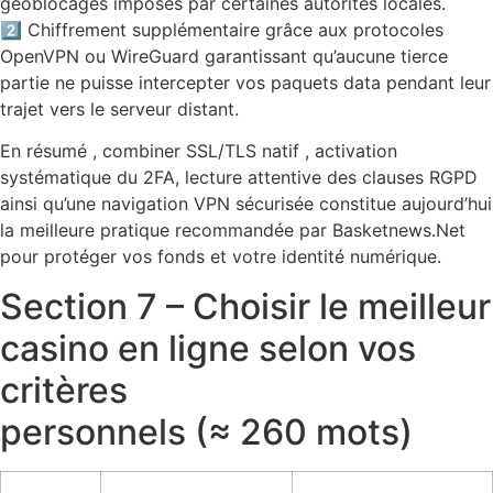
géoblocages imposés par certaines autorités locales.
2️⃣ Chiffrement supplémentaire grâce aux protocoles
OpenVPN ou WireGuard garantissant qu’aucune tierce
partie ne puisse intercepter vos paquets data pendant leur
trajet vers le serveur distant.
En résumé , combiner SSL/TLS natif , activation
systématique du 2FA, lecture attentive des clauses RGPD
ainsi qu’une navigation VPN sécurisée constitue aujourd’hui
la meilleure pratique recommandée par Basketnews.Net
pour protéger vos fonds et votre identité numérique.
Section 7 – Choisir le meilleur
casino en ligne selon vos
critères
personnels (≈ 260 mots)