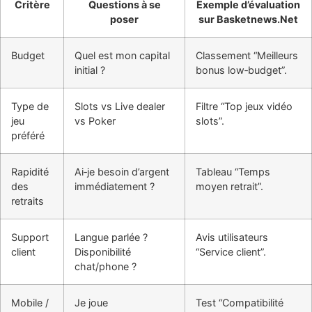
Critère
Questions à se
Exemple d’évaluation
poser
sur Basketnews.Net
Budget
Quel est mon capital
Classement “Meilleurs
initial ?
bonus low‑budget”.
Type de
Slots vs Live dealer
Filtre “Top jeux vidéo
jeu
vs Poker
slots”.
préféré
Rapidité
Ai‑je besoin d’argent
Tableau “Temps
des
immédiatement ?
moyen retrait”.
retraits
Support
Langue parlée ?
Avis utilisateurs
client
Disponibilité
“Service client”.
chat/phone ?
Mobile /
Je joue
Test “Compatibilité