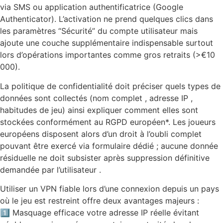
via SMS ou application authentificatrice (Google
Authenticator). L’activation ne prend quelques clics dans
les paramètres “Sécurité” du compte utilisateur mais
ajoute une couche supplémentaire indispensable surtout
lors d’opérations importantes comme gros retraits (>€10
000).
La politique de confidentialité doit préciser quels types de
données sont collectés (nom complet , adresse IP ,
habitudes de jeu) ainsi expliquer comment elles sont
stockées conformément au RGPD européen*. Les joueurs
européens disposent alors d’un droit à l’oubli complet
pouvant être exercé via formulaire dédié ; aucune donnée
résiduelle ne doit subsister après suppression définitive
demandée par l’utilisateur .
Utiliser un VPN fiable lors d’une connexion depuis un pays
où le jeu est restreint offre deux avantages majeurs :
1️⃣ Masquage efficace votre adresse IP réelle évitant