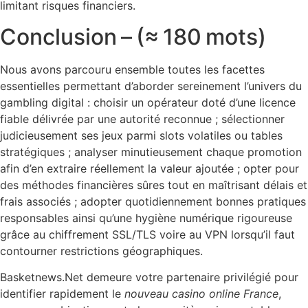
limitant risques financiers.
Conclusion – (≈ 180 mots)
Nous avons parcouru ensemble toutes les facettes
essentielles permettant d’aborder sereinement l’univers du
gambling digital : choisir un opérateur doté d’une licence
fiable délivrée par une autorité reconnue ; sélectionner
judicieusement ses jeux parmi slots volatiles ou tables
stratégiques ; analyser minutieusement chaque promotion
afin d’en extraire réellement la valeur ajoutée ; opter pour
des méthodes financières sûres tout en maîtrisant délais et
frais associés ; adopter quotidiennement bonnes pratiques
responsables ainsi qu’une hygiène numérique rigoureuse
grâce au chiffrement SSL/TLS voire au VPN lorsqu’il faut
contourner restrictions géographiques.
Basketnews.Net demeure votre partenaire privilégié pour
identifier rapidement le
nouveau casino online France
,