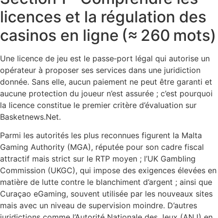
licences et la régulation des
casinos en ligne (≈ 260 mots)
Une licence de jeu est le passe‑port légal qui autorise un
opérateur à proposer ses services dans une juridiction
donnée. Sans elle, aucun paiement ne peut être garanti et
aucune protection du joueur n’est assurée ; c’est pourquoi
la licence constitue le premier critère d’évaluation sur
Basketnews.Net.
Parmi les autorités les plus reconnues figurent la Malta
Gaming Authority (MGA), réputée pour son cadre fiscal
attractif mais strict sur le RTP moyen ; l’UK Gambling
Commission (UKGC), qui impose des exigences élevées en
matière de lutte contre le blanchiment d’argent ; ainsi que
Curaçao eGaming, souvent utilisée par les nouveaux sites
mais avec un niveau de supervision moindre. D’autres
juridictions comme l’Autorité Nationale des Jeux (ANJ) en