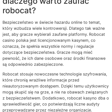
dlaczego warto zaufać
robocat?
Bezpieczeństwo w świecie hazardu online to temat,
który wzbudza wiele kontrowersji. Dlatego tak ważne
jest, aby gracze wybierali zaufane platformy. Robocat
casino polska jest licencjonowanym kasynem, co
oznacza, że spełnia wszystkie normy i regulacje
dotyczące bezpieczeństwa. Gracze mogą mieć
pewność, że ich dane osobowe oraz środki finansowe
są odpowiednio zabezpieczone.
Robocat stosuje nowoczesne technologie szyfrowania,
które chronią wrażliwe informacje przed
nieautoryzowanym dostępem. Dzięki temu użytkownicy
mogą skupić się na grze, a nie na obawach związanych
z bezpieczeństwem. Dodatkowo, robocat kasyno dba o
sprawiedliwość gier, co potwierdzają liczne audyty
przeprowadzane przez niezależne organizacje.