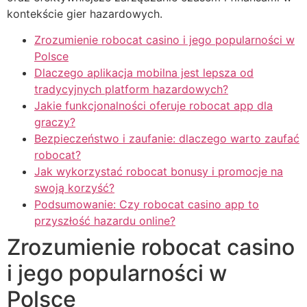
kontekście gier hazardowych.
Zrozumienie robocat casino i jego popularności w
Polsce
Dlaczego aplikacja mobilna jest lepsza od
tradycyjnych platform hazardowych?
Jakie funkcjonalności oferuje robocat app dla
graczy?
Bezpieczeństwo i zaufanie: dlaczego warto zaufać
robocat?
Jak wykorzystać robocat bonusy i promocje na
swoją korzyść?
Podsumowanie: Czy robocat casino app to
przyszłość hazardu online?
Zrozumienie robocat casino
i jego popularności w
Polsce