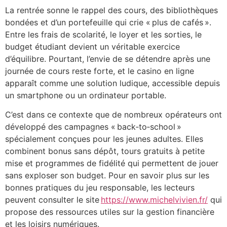
La rentrée sonne le rappel des cours, des bibliothèques
bondées et d’un portefeuille qui crie « plus de cafés ».
Entre les frais de scolarité, le loyer et les sorties, le
budget étudiant devient un véritable exercice
d’équilibre. Pourtant, l’envie de se détendre après une
journée de cours reste forte, et le casino en ligne
apparaît comme une solution ludique, accessible depuis
un smartphone ou un ordinateur portable.
C’est dans ce contexte que de nombreux opérateurs ont
développé des campagnes « back‑to‑school »
spécialement conçues pour les jeunes adultes. Elles
combinent bonus sans dépôt, tours gratuits à petite
mise et programmes de fidélité qui permettent de jouer
sans exploser son budget. Pour en savoir plus sur les
bonnes pratiques du jeu responsable, les lecteurs
peuvent consulter le site
https://www.michelvivien.fr/
qui
propose des ressources utiles sur la gestion financière
et les loisirs numériques.