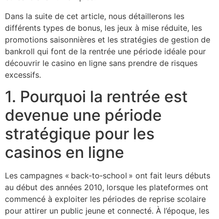
Dans la suite de cet article, nous détaillerons les
différents types de bonus, les jeux à mise réduite, les
promotions saisonnières et les stratégies de gestion de
bankroll qui font de la rentrée une période idéale pour
découvrir le casino en ligne sans prendre de risques
excessifs.
1. Pourquoi la rentrée est
devenue une période
stratégique pour les
casinos en ligne
Les campagnes « back‑to‑school » ont fait leurs débuts
au début des années 2010, lorsque les plateformes ont
commencé à exploiter les périodes de reprise scolaire
pour attirer un public jeune et connecté. À l’époque, les