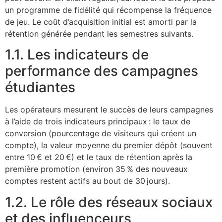
un programme de fidélité qui récompense la fréquence
de jeu. Le coût d’acquisition initial est amorti par la
rétention générée pendant les semestres suivants.
1.1. Les indicateurs de
performance des campagnes
étudiantes
Les opérateurs mesurent le succès de leurs campagnes
à l’aide de trois indicateurs principaux : le taux de
conversion (pourcentage de visiteurs qui créent un
compte), la valeur moyenne du premier dépôt (souvent
entre 10 € et 20 €) et le taux de rétention après la
première promotion (environ 35 % des nouveaux
comptes restent actifs au bout de 30 jours).
1.2. Le rôle des réseaux sociaux
et des influenceurs