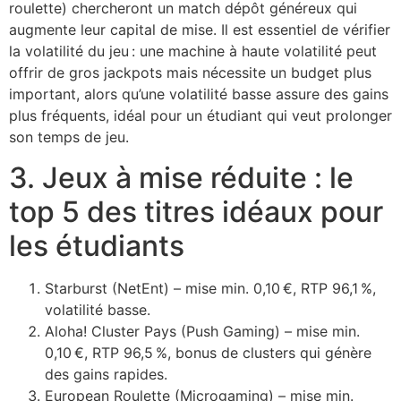
roulette) chercheront un match dépôt généreux qui
augmente leur capital de mise. Il est essentiel de vérifier
la volatilité du jeu : une machine à haute volatilité peut
offrir de gros jackpots mais nécessite un budget plus
important, alors qu’une volatilité basse assure des gains
plus fréquents, idéal pour un étudiant qui veut prolonger
son temps de jeu.
3. Jeux à mise réduite : le
top 5 des titres idéaux pour
les étudiants
Starburst (NetEnt) – mise min. 0,10 €, RTP 96,1 %,
volatilité basse.
Aloha! Cluster Pays (Push Gaming) – mise min.
0,10 €, RTP 96,5 %, bonus de clusters qui génère
des gains rapides.
European Roulette (Microgaming) – mise min.