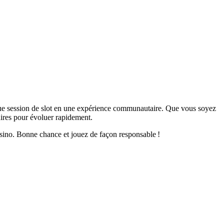
aque session de slot en une expérience communautaire. Que vous soyez
aires pour évoluer rapidement.
Casino. Bonne chance et jouez de façon responsable !