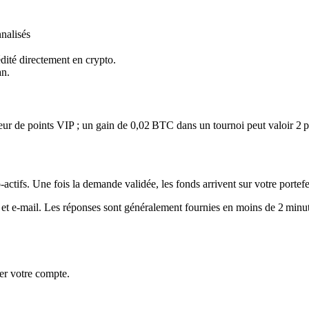
nalisés
dité directement en crypto.
an.
eur de points VIP ; un gain de 0,02 BTC dans un tournoi peut valoir 2 po
o‑actifs. Une fois la demande validée, les fonds arrivent sur votre portef
ect et e‑mail. Les réponses sont généralement fournies en moins de 2 minu
er votre compte.