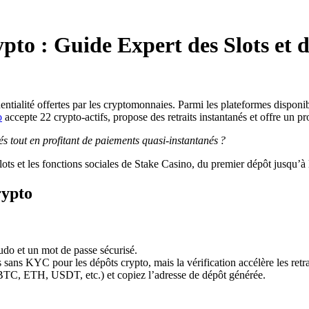
pto : Guide Expert des Slots et d
fidentialité offertes par les cryptomonnaies. Parmi les plateformes dis
o
accepte 22 crypto‑actifs, propose des retraits instantanés et offre un
rés tout en profitant de paiements quasi‑instantanés ?
lots et les fonctions sociales de Stake Casino, du premier dépôt jusqu’
rypto
eudo et un mot de passe sécurisé.
s sans KYC pour les dépôts crypto, mais la vérification accélère les retr
 (BTC, ETH, USDT, etc.) et copiez l’adresse de dépôt générée.