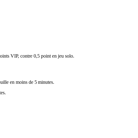
ints VIP, contre 0,5 point en jeu solo.
euille en moins de 5 minutes.
tes.