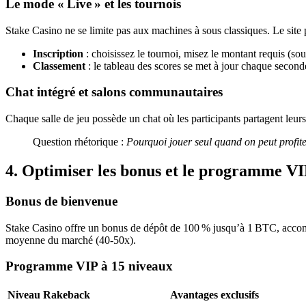
Le mode « Live » et les tournois
Stake Casino ne se limite pas aux machines à sous classiques. Le site p
Inscription
: choisissez le tournoi, misez le montant requis (so
Classement
: le tableau des scores se met à jour chaque second
Chat intégré et salons communautaires
Chaque salle de jeu possède un chat où les participants partagent leurs
Question rhétorique :
Pourquoi jouer seul quand on peut profit
4. Optimiser les bonus et le programme V
Bonus de bienvenue
Stake Casino offre un bonus de dépôt de 100 % jusqu’à 1 BTC, accompa
moyenne du marché (40‑50x).
Programme VIP à 15 niveaux
Niveau
Rakeback
Avantages exclusifs