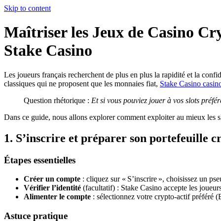
Skip to content
Maîtriser les Jeux de Casino Cry
Stake Casino
Les joueurs français recherchent de plus en plus la rapidité et la con
classiques qui ne proposent que les monnaies fiat,
Stake Casino casin
Question rhétorique :
Et si vous pouviez jouer à vos slots préfé
Dans ce guide, nous allons explorer comment exploiter au mieux les s
1. S’inscrire et préparer son portefeuille c
Étapes essentielles
Créer un compte
: cliquez sur « S’inscrire », choisissez un ps
Vérifier l’identité
(facultatif) : Stake Casino accepte les joueur
Alimenter le compte
: sélectionnez votre crypto‑actif préféré
Astuce pratique