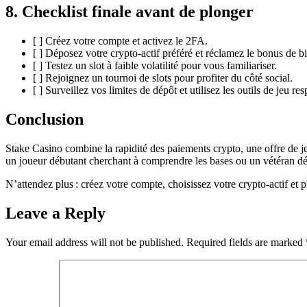
8. Checklist finale avant de plonger
[ ] Créez votre compte et activez le 2FA.
[ ] Déposez votre crypto‑actif préféré et réclamez le bonus de 
[ ] Testez un slot à faible volatilité pour vous familiariser.
[ ] Rejoignez un tournoi de slots pour profiter du côté social.
[ ] Surveillez vos limites de dépôt et utilisez les outils de jeu re
Conclusion
Stake Casino combine la rapidité des paiements crypto, une offre de j
un joueur débutant cherchant à comprendre les bases ou un vétéran dés
N’attendez plus : créez votre compte, choisissez votre crypto‑actif et
Leave a Reply
Your email address will not be published.
Required fields are marked