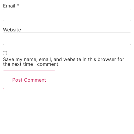
Email
*
Website
Save my name, email, and website in this browser for
the next time I comment.