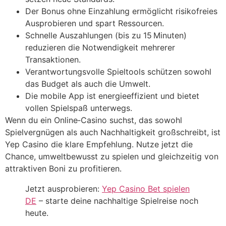
Der Bonus ohne Einzahlung ermöglicht risikofreies
Ausprobieren und spart Ressourcen.
Schnelle Auszahlungen (bis zu 15 Minuten)
reduzieren die Notwendigkeit mehrerer
Transaktionen.
Verantwortungsvolle Spieltools schützen sowohl
das Budget als auch die Umwelt.
Die mobile App ist energieeffizient und bietet
vollen Spielspaß unterwegs.
Wenn du ein Online‑Casino suchst, das sowohl
Spielvergnügen als auch Nachhaltigkeit großschreibt, ist
Yep Casino die klare Empfehlung. Nutze jetzt die
Chance, umweltbewusst zu spielen und gleichzeitig von
attraktiven Boni zu profitieren.
Jetzt ausprobieren:
Yep Casino Bet spielen
DE
– starte deine nachhaltige Spielreise noch
heute.