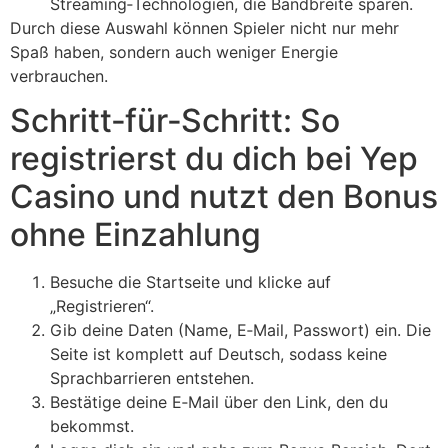
Streaming‑Technologien, die Bandbreite sparen.
Durch diese Auswahl können Spieler nicht nur mehr
Spaß haben, sondern auch weniger Energie
verbrauchen.
Schritt‑für‑Schritt: So
registrierst du dich bei Yep
Casino und nutzt den Bonus
ohne Einzahlung
Besuche die Startseite und klicke auf
„Registrieren“.
Gib deine Daten (Name, E‑Mail, Passwort) ein. Die
Seite ist komplett auf Deutsch, sodass keine
Sprachbarrieren entstehen.
Bestätige deine E‑Mail über den Link, den du
bekommst.