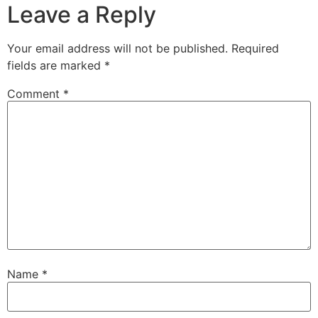
Leave a Reply
Your email address will not be published.
Required
fields are marked
*
Comment
*
Name
*