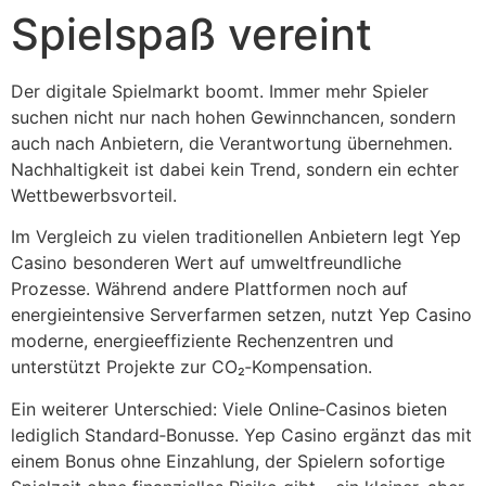
Spielspaß vereint
Der digitale Spielmarkt boomt. Immer mehr Spieler
suchen nicht nur nach hohen Gewinnchancen, sondern
auch nach Anbietern, die Verantwortung übernehmen.
Nachhaltigkeit ist dabei kein Trend, sondern ein echter
Wettbewerbsvorteil.
Im Vergleich zu vielen traditionellen Anbietern legt Yep
Casino besonderen Wert auf umweltfreundliche
Prozesse. Während andere Plattformen noch auf
energieintensive Serverfarmen setzen, nutzt Yep Casino
moderne, energieeffiziente Rechenzentren und
unterstützt Projekte zur CO₂‑Kompensation.
Ein weiterer Unterschied: Viele Online‑Casinos bieten
lediglich Standard‑Bonusse. Yep Casino ergänzt das mit
einem Bonus ohne Einzahlung, der Spielern sofortige