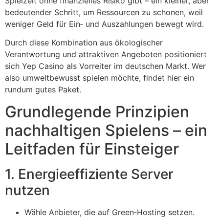
Spielzeit ohne finanzielles Risiko gibt – ein kleiner, aber
bedeutender Schritt, um Ressourcen zu schonen, weil
weniger Geld für Ein‑ und Auszahlungen bewegt wird.
Durch diese Kombination aus ökologischer
Verantwortung und attraktiven Angeboten positioniert
sich Yep Casino als Vorreiter im deutschen Markt. Wer
also umweltbewusst spielen möchte, findet hier ein
rundum gutes Paket.
Grundlegende Prinzipien
nachhaltigen Spielens – ein
Leitfaden für Einsteiger
1. Energieeffiziente Server
nutzen
Wähle Anbieter, die auf Green‑Hosting setzen.