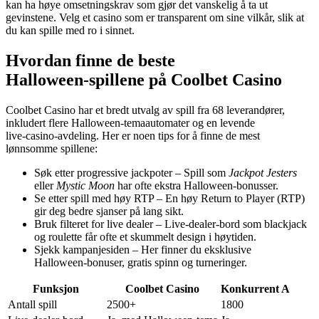
kan ha høye omsetningskrav som gjør det vanskelig å ta ut
gevinstene. Velg et casino som er transparent om sine vilkår, slik at
du kan spille med ro i sinnet.
Hvordan finne de beste
Halloween‑spillene på Coolbet Casino
Coolbet Casino har et bredt utvalg av spill fra 68 leverandører,
inkludert flere Halloween‑temaautomater og en levende
live‑casino‑avdeling. Her er noen tips for å finne de mest
lønnsomme spillene:
Søk etter progressive jackpoter – Spill som
Jackpot Jesters
eller
Mystic Moon
har ofte ekstra Halloween‑bonusser.
Se etter spill med høy RTP – En høy Return to Player (RTP)
gir deg bedre sjanser på lang sikt.
Bruk filteret for live dealer – Live‑dealer‑bord som blackjack
og roulette får ofte et skummelt design i høytiden.
Sjekk kampanjesiden – Her finner du eksklusive
Halloween‑bonuser, gratis spinn og turneringer.
Funksjon
Coolbet Casino
Konkurrent A
Antall spill
2500+
1800