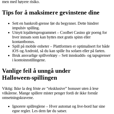
men med høyere risiko.
Tips for å maksimere gevinstene dine
Sett en bankroll‑grense før du begynner. Dette hindrer
impulsiv spilling.
Utnytt lojalitetsprogrammet – Coolbet Casino gir poeng for
hver innsats som kan byttes mot gratis spinn eller
kontantbonus.
Spill på mobile enheter – Plattformen er optimalisert for både
iOS og Android, så du kan spille fra sofaen eller på farten.
Bruk ansvarlige spillverktøy – Sett innskudds‑ og tapsgrenser
i kontoinnstillingene.
Vanlige feil å unngå under
Halloween‑spillingen
Viktig: Ikke la deg friste av “eksklusive” bonuser uten å lese
vilkårene. Mange spillere mister penger fordi de ikke forstår
omsetningskravene.
Ignorere spillreglene – Hver automat og live‑bord har sine
egne regler. Les dem før du satser.