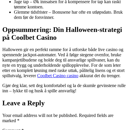
Jage tap – Øk innsatsen for å kompensere for tap kan raskt
tømme kontoen.
Glemme tidsfrister – Bonusene har ofte en utløpsdato. Bruk
dem før de forsvinner.
Oppsummering: Din Halloween‑strategi
på Coolbet Casino
Halloween gir en perfekt ramme for å utforske både live casino og
spennende jackpot‑automater. Ved å følge stegene ovenfor, bruke
kampanjetilbudene og holde deg til ansvarlige spillvaner, kan du
nyte en trygg og underholdende spillopplevelse. For de som leter
etter en komplett løsning med raske uttak, pålitelig lisens og et stort
spillutvalg, leverer
Coolbet Casino casino
akkurat det du trenger.
Gjør deg klar, sett deg komfortabel og la de skumle gevinstene rulle
inn – lykke til og husk å spille ansvarlig!
Leave a Reply
Your email address will not be published.
Required fields are
marked
*