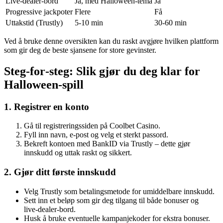
Live‑dealer‑bord
Ja, med Halloween‑tema
Ja
Progressive jackpoter
Flere
Få
Uttakstid (Trustly)
5‑10 min
30‑60 min
Ved å bruke denne oversikten kan du raskt avgjøre hvilken plattform
som gir deg de beste sjansene for store gevinster.
Steg‑for‑steg: Slik gjør du deg klar for
Halloween‑spill
1. Registrer en konto
Gå til registreringssiden på Coolbet Casino.
Fyll inn navn, e‑post og velg et sterkt passord.
Bekreft kontoen med BankID via Trustly – dette gjør
innskudd og uttak raskt og sikkert.
2. Gjør ditt første innskudd
Velg Trustly som betalingsmetode for umiddelbare innskudd.
Sett inn et beløp som gir deg tilgang til både bonuser og
live‑dealer‑bord.
Husk å bruke eventuelle kampanjekoder for ekstra bonuser.