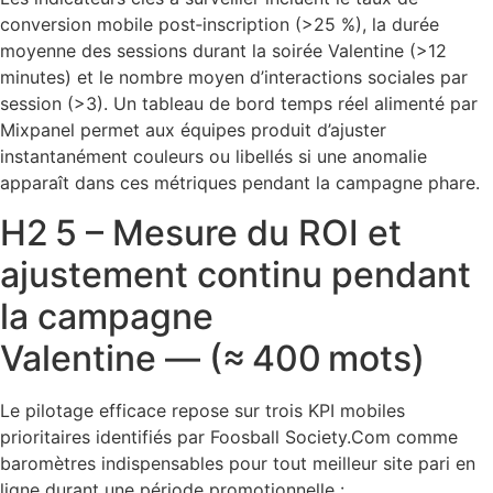
conversion mobile post‑inscription (>25 %), la durée
moyenne des sessions durant la soirée Valentine (>12
minutes) et le nombre moyen d’interactions sociales par
session (>3). Un tableau de bord temps réel alimenté par
Mixpanel permet aux équipes produit d’ajuster
instantanément couleurs ou libellés si une anomalie
apparaît dans ces métriques pendant la campagne phare.
H2 5 – Mesure du ROI et
ajustement continu pendant
la campagne
Valentine — (≈ 400 mots)
Le pilotage efficace repose sur trois KPI mobiles
prioritaires identifiés par Foosball Society.Com comme
baromètres indispensables pour tout meilleur site pari en
ligne durant une période promotionnelle :