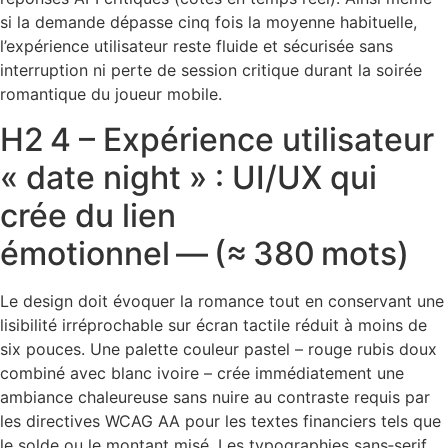
si la demande dépasse cinq fois la moyenne habituelle,
l’expérience utilisateur reste fluide et sécurisée sans
interruption ni perte de session critique durant la soirée
romantique du joueur mobile.
H2 4 – Expérience utilisateur
« date night » : UI/UX qui
crée du lien
émotionnel — (≈ 380 mots)
Le design doit évoquer la romance tout en conservant une
lisibilité irréprochable sur écran tactile réduit à moins de
six pouces. Une palette couleur pastel – rouge rubis doux
combiné avec blanc ivoire – crée immédiatement une
ambiance chaleureuse sans nuire au contraste requis par
les directives WCAG AA pour les textes financiers tels que
le solde ou le montant misé. Les typographies sans‑serif