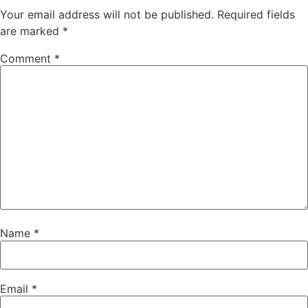
Your email address will not be published.
Required fields
are marked
*
Comment
*
Name
*
Email
*