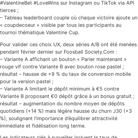
#ValentineBet #LoveWins sur Instagram ou TikTok via API
tierces ;
– Tableau leaderboard couple où chaque victoire ajoute un
« coupdecoeur » visible par tous les participants au
tournoi thématique Valentine Cup.
Pour valider ces choix UX, deux séries A/B ont été menées
pendant février dernier sur Foosball Society.Com :
– Variante A affichant un bouton « Parier maintenant »
rouge vif contre Variante B avec bouton rose pastel ;
résultat – hausse de +9 % du taux de conversion mobile
pour la version pastel ;
– Variante A limitant le dépôt minimum à €5 contre
Variante B proposant €0 dépôt grâce à un bonus gratuit ;
résultat – augmentation du nombre moyen de dépôts
quotidiens (+14 %) mais légère hausse du churn J30 (+3
%), soulignant l’importance d’équilibrer attractivité
immédiate et fidélisation long terme.
Les indicateurs clés à surveiller incluent le taux de