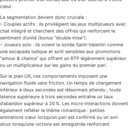
cœur.
La segmentation devient donc cruciale :
– Couples actifs : ils privilégient les jeux multijoueurs avec
chat intégré et cherchent des offres qui renforcent le
sentiment d’unité (bonus “double mise”).
– Joueurs solo : ils voient la soirée Saint‑Valentin comme
une escapade ludique et sont sensibles aux promotions
“amour & chance” qui offrent un RTP légèrement supérieur
ou un multiplicateur sur les gains du premier pari.
Sur le plan UX, ces comportements imposent une
navigation fluide sans friction. Un temps de chargement
inférieur à deux secondes est désormais attendu ; toute
latence supérieure à trois secondes entraîne un taux
d’abandon supérieur à 20 %. Les micro‑interactions doivent
également refléter le thème romantique : petites
animations cœur lorsqu’un pari est confirmé ou un son
doux lorsqu’une victoire est enregistrée renforcent