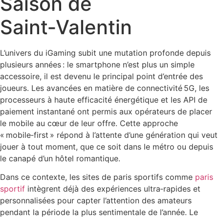
Saison de
Saint‑Valentin
L’univers du iGaming subit une mutation profonde depuis
plusieurs années : le smartphone n’est plus un simple
accessoire, il est devenu le principal point d’entrée des
joueurs. Les avancées en matière de connectivité 5G, les
processeurs à haute efficacité énergétique et les API de
paiement instantané ont permis aux opérateurs de placer
le mobile au cœur de leur offre. Cette approche
« mobile‑first » répond à l’attente d’une génération qui veut
jouer à tout moment, que ce soit dans le métro ou depuis
le canapé d’un hôtel romantique.
Dans ce contexte, les sites de paris sportifs comme
paris
sportif
intègrent déjà des expériences ultra‑rapides et
personnalisées pour capter l’attention des amateurs
pendant la période la plus sentimentale de l’année. Le