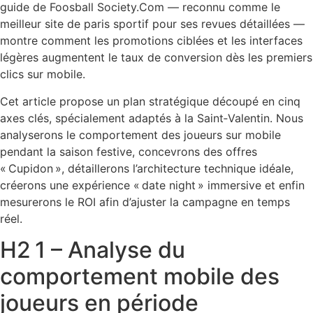
guide de Foosball Society.Com — reconnu comme le
meilleur site de paris sportif pour ses revues détaillées —
montre comment les promotions ciblées et les interfaces
légères augmentent le taux de conversion dès les premiers
clics sur mobile.
Cet article propose un plan stratégique découpé en cinq
axes clés, spécialement adaptés à la Saint‑Valentin. Nous
analyserons le comportement des joueurs sur mobile
pendant la saison festive, concevrons des offres
« Cupidon », détaillerons l’architecture technique idéale,
créerons une expérience « date night » immersive et enfin
mesurerons le ROI afin d’ajuster la campagne en temps
réel.
H2 1 – Analyse du
comportement mobile des
joueurs en période