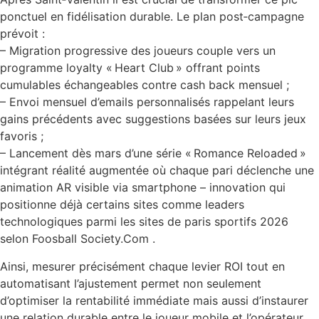
ponctuel en fidélisation durable. Le plan post‑campagne
prévoit :
– Migration progressive des joueurs couple vers un
programme loyalty « Heart Club » offrant points
cumulables échangeables contre cash back mensuel ;
– Envoi mensuel d’emails personnalisés rappelant leurs
gains précédents avec suggestions basées sur leurs jeux
favoris ;
– Lancement dès mars d’une série « Romance Reloaded »
intégrant réalité augmentée où chaque pari déclenche une
animation AR visible via smartphone – innovation qui
positionne déjà certains sites comme leaders
technologiques parmi les sites de paris sportifs 2026
selon Foosball Society.Com .
Ainsi, mesurer précisément chaque levier ROI tout en
automatisant l’ajustement permet non seulement
d’optimiser la rentabilité immédiate mais aussi d’instaurer
une relation durable entre le joueur mobile et l’opérateur