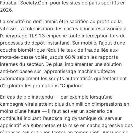
Foosball Society.Com pour les sites de paris sportifs en
2026.
La sécurité ne doit jamais être sacrifiée au profit de la
vitesse. La tokenisation des cartes bancaires associée à
l’encryptage TLS 1.3 empêche toute interception lors du
processus de dépôt instantané. Sur mobile, l’ajout d’une
couche biométrique réduit le taux de fraude liée aux
mots‑de‑passe volés jusqu’à 68 % selon les rapports
internes du secteur. De plus, implémenter une solution
anti‑bot basée sur l’apprentissage machine détecte
automatiquement les scripts automatisés qui tenteraient
d’exploiter les promotions “Cupidon”.
En cas de pic inattendu — par exemple lorsqu’une
campagne virale atteint plus d’un million d’impressions en
moins d’une heure — il faut activer un scénario de
continuité incluant l’autoscaling dynamique du serveur
applicatif via Kubernetes et la mise en cache agressive des
réponses API critiques (cotes en temps réel). Ainsi même