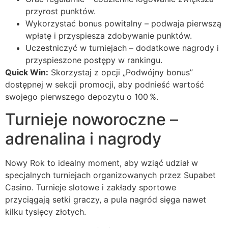
przyrost punktów.
Wykorzystać bonus powitalny – podwaja pierwszą
wpłatę i przyspiesza zdobywanie punktów.
Uczestniczyć w turniejach – dodatkowe nagrody i
przyspieszone postępy w rankingu.
Quick Win:
Skorzystaj z opcji „Podwójny bonus”
dostępnej w sekcji promocji, aby podnieść wartość
swojego pierwszego depozytu o 100 %.
Turnieje noworoczne –
adrenalina i nagrody
Nowy Rok to idealny moment, aby wziąć udział w
specjalnych turniejach organizowanych przez Supabet
Casino. Turnieje slotowe i zakłady sportowe
przyciągają setki graczy, a pula nagród sięga nawet
kilku tysięcy złotych.