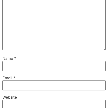
Name
*
Email
*
Website