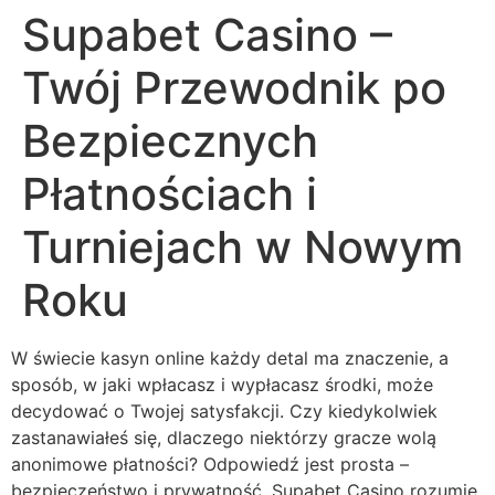
Supabet Casino –
Twój Przewodnik po
Bezpiecznych
Płatnościach i
Turniejach w Nowym
Roku
W świecie kasyn online każdy detal ma znaczenie, a
sposób, w jaki wpłacasz i wypłacasz środki, może
decydować o Twojej satysfakcji. Czy kiedykolwiek
zastanawiałeś się, dlaczego niektórzy gracze wolą
anonimowe płatności? Odpowiedź jest prosta –
bezpieczeństwo i prywatność. Supabet Casino rozumie