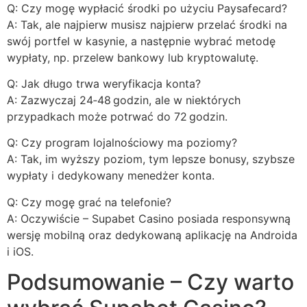
Q: Czy mogę wypłacić środki po użyciu Paysafecard?
A: Tak, ale najpierw musisz najpierw przelać środki na
swój portfel w kasynie, a następnie wybrać metodę
wypłaty, np. przelew bankowy lub kryptowalutę.
Q: Jak długo trwa weryfikacja konta?
A: Zazwyczaj 24‑48 godzin, ale w niektórych
przypadkach może potrwać do 72 godzin.
Q: Czy program lojalnościowy ma poziomy?
A: Tak, im wyższy poziom, tym lepsze bonusy, szybsze
wypłaty i dedykowany menedżer konta.
Q: Czy mogę grać na telefonie?
A: Oczywiście – Supabet Casino posiada responsywną
wersję mobilną oraz dedykowaną aplikację na Androida
i iOS.
Podsumowanie – Czy warto